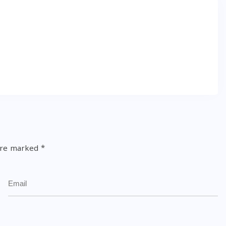
 are marked
*