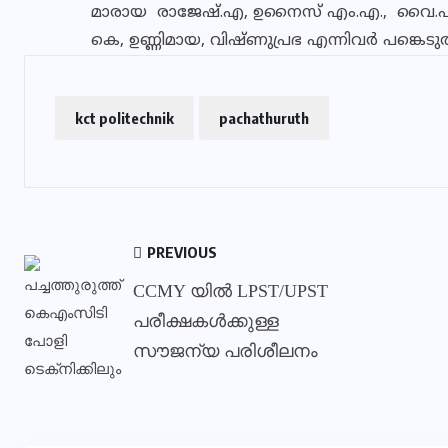
മാരായ രാജേഷ്.എ, ഉനൈസ് എം.എ., വൈ.പി 
കെ, ഉണ്ണിമായ, വിഷ്ണുപ്രഭ എന്നിവർ പങ്കെടുത
kct politechnik
pachathuruth
PREVIOUS
CCMY യിൽ LPST/UPST
പരീക്ഷകൾക്കുള്ള
സൗജന്യ പരിശീലനം