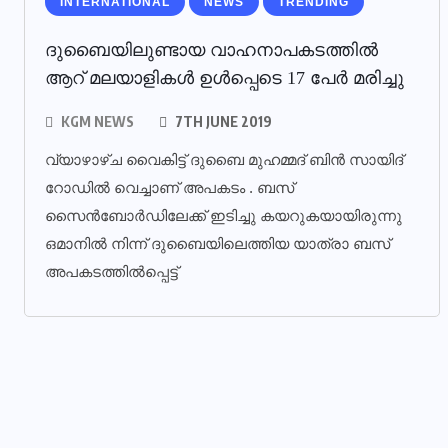
INTERNATIONAL
NEWS
TRENDING
ദുബൈയിലുണ്ടായ വാഹനാപകടത്തില്‍
ആറ് മലയാളികള്‍ ഉള്‍പ്പെടെ 17 പേര്‍ മരിച്ചു
KGM NEWS
7TH JUNE 2019
വ്യാഴാഴ്ച വൈകിട്ട് ദുബൈ മുഹമ്മദ് ബിൻ സായിദ്
റോഡിൽ വെച്ചാണ് അപകടം . ബസ്
സൈൻബോർഡിലേക്ക് ഇടിച്ചു കയറുകയായിരുന്നു
ഒമാനിൽ നിന്ന് ദുബൈയിലെത്തിയ യാത്രാ ബസ്
അപകടത്തിൽപ്പെട്ട്