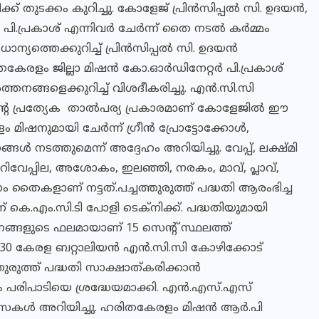
ക്ക് തുടക്കം കുറിച്ചു. കോളേജ് പ്രിൻസിപ്പൽ സി. ഉദയൻ,
പി.പ്രകാശ് എന്നിവർ ചേർന്ന് തൈ നടൽ കർമ്മം
രാധാന്യത്തെക്കുറിച്ച് പ്രിൻസിപ്പൽ സി. ഉദയൻ
രിതകേരളം ജില്ലാ മിഷൻ കോ.ഓർഡിനേറ്റർ പി.പ്രകാശ്
ത്തനങ്ങളെക്കുറിച്ച് വിശദീകരിച്ചു. എൻ.സി.സി
്റെ പ്രത്യേക താൽപര്യ പ്രകാരമാണ് കോളേജിൽ ഈ
ളം മിഷനുമായി ചേർന്ന് ഗ്രീൻ പ്രോട്ടോക്കോൾ,
 നടത്തുമെന്ന് അദ്ദേഹം അറിയിച്ചു. വേപ്പ്, ലക്ഷ്മി
റിവേപ്പില, അശോകം, ഇലഞ്ഞി, നരകം, മാവ്, പ്ലാവ്,
 തൈകളാണ് നട്ടത്.പച്ചത്തുരുത്ത് പദ്ധതി ആരംഭിച്ച
് കെ.എം.സി.ടി പോളി ടെക്നിക്ക്. പദ്ധതിയുമായി
നങ്ങളുടെ ഫലമായാണ് 15 സെന്റ് സ്ഥലത്ത്
െ 30 കേരള ബറ്റാലിയൻ എൻ.സി.സി കോഴിക്കോട്
തുരുത്ത്‌ പദ്ധതി സാക്ഷാത്കരിക്കാൻ
ിത്തം പരിപാടിയെ ശ്രദ്ധേയമാക്കി. എൻ.എസ്.എസ്
ശംസകൾ അറിയിച്ചു. ഹരിതകേരളം മിഷൻ ആർ.പി