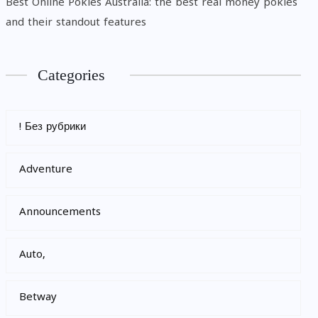
Best Online Pokies Australia: the best real money pokies
and their standout features
Categories
! Без рубрики
Adventure
Announcements
Auto,
Betway