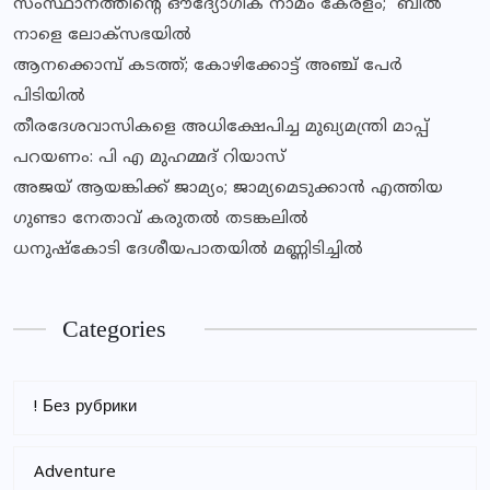
സംസ്ഥാനത്തിന്‍റെ ഔദ്യോഗിക നാമം കേരളം; ബില്‍
നാളെ ലോക്സഭയില്‍
ആനക്കൊമ്പ് കടത്ത്; കോഴിക്കോട്ട് അഞ്ച് പേർ
പിടിയിൽ
തീരദേശവാസികളെ അധിക്ഷേപിച്ച മുഖ്യമന്ത്രി മാപ്പ്
പറയണം: പി എ മുഹമ്മദ് റിയാസ്
അജയ് ആയങ്കിക്ക് ജാമ്യം; ജാമ്യമെടുക്കാൻ എത്തിയ
ഗുണ്ടാ നേതാവ് കരുതൽ തടങ്കലിൽ
ധനുഷ്കോടി ദേശീയപാതയിൽ മണ്ണിടിച്ചിൽ
Categories
! Без рубрики
Adventure