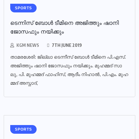
SPORTS
ടെന്നിസ് ബോള്‍ ടീമിനെ അജിത്തും ഷാനി
ജോസഫും നയിക്കും
KGM NEWS
7TH JUNE 2019
താ​മ​ര​ശേ​രി: ജി​ല്ലാ ടെ​ന്നീ​സ് ബോ​ള്‍ ടീ​മി​നെ പി.​എ​സ്.
അ​ജി​ത്തും ഷാ​നി ജോ​സ​ഫും ന​യി​ക്കും. മു​ഹ​മ്മ​ദ് സാ​
ലു, പി. ​മു​ഹ​മ്മ​ദ് ഫാ​ഹി​സ്, ആ​ദീം നി​ഹാ​ല്‍, പി.​എം. മു​ഹ​
മ്മ​ദ് അ​സ്നാ​ദ്,
SPORTS