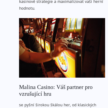
kasinové strategie a maximalizovat vaši herní
hodnotu.
Malina Casino: Váš partner pro
vzrušující hru
se pyšní širokou škálou her, od klasických