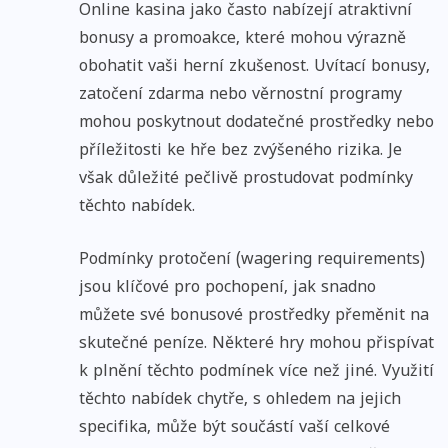
Online kasina jako často nabízejí atraktivní
bonusy a promoakce, které mohou výrazně
obohatit vaši herní zkušenost. Uvítací bonusy,
zatočení zdarma nebo věrnostní programy
mohou poskytnout dodatečné prostředky nebo
příležitosti ke hře bez zvýšeného rizika. Je
však důležité pečlivě prostudovat podmínky
těchto nabídek.
Podmínky protočení (wagering requirements)
jsou klíčové pro pochopení, jak snadno
můžete své bonusové prostředky přeměnit na
skutečné peníze. Některé hry mohou přispívat
k plnění těchto podmínek více než jiné. Využití
těchto nabídek chytře, s ohledem na jejich
specifika, může být součástí vaší celkové