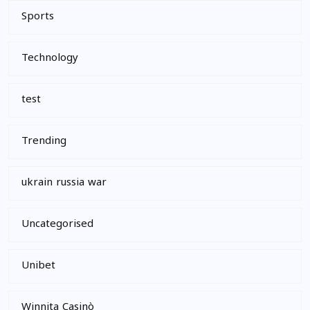
Sports
Technology
test
Trending
ukrain russia war
Uncategorised
Unibet
Winnita Casinò