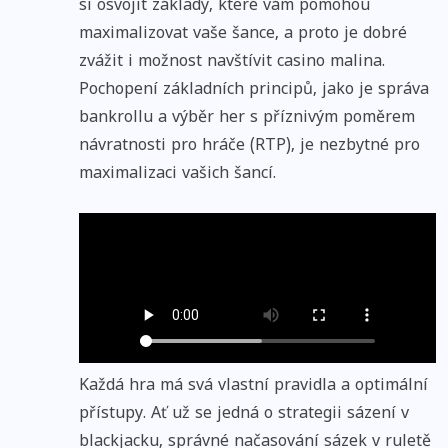
si osvojit základy, které vám pomohou
maximalizovat vaše šance, a proto je dobré
zvážit i možnost navštívit
casino malina
.
Pochopení základních principů, jako je správa
bankrollu a výběr her s příznivým poměrem
návratnosti pro hráče (RTP), je nezbytné pro
maximalizaci vašich šancí.
Každá hra má svá vlastní pravidla a optimální
přístupy. Ať už se jedná o strategii sázení v
blackjacku, správné načasování sázek v ruletě