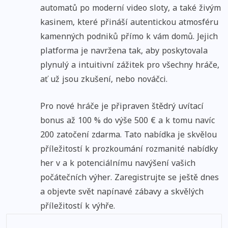
automatů po moderní video sloty, a také živým
kasinem, které přináší autentickou atmosféru
kamenných podniků přímo k vám domů. Jejich
platforma je navržena tak, aby poskytovala
plynulý a intuitivní zážitek pro všechny hráče,
ať už jsou zkušení, nebo nováčci.
Pro nové hráče je připraven štědrý uvítací
bonus až 100 % do výše 500 € a k tomu navíc
200 zatočení zdarma. Tato nabídka je skvělou
příležitostí k prozkoumání rozmanité nabídky
her v a k potenciálnímu navýšení vašich
počátečních výher. Zaregistrujte se ještě dnes
a objevte svět napínavé zábavy a skvělých
příležitostí k výhře.