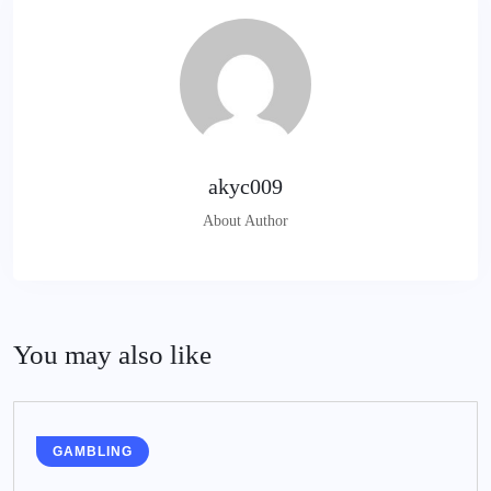
akyc009
About Author
You may also like
GAMBLING