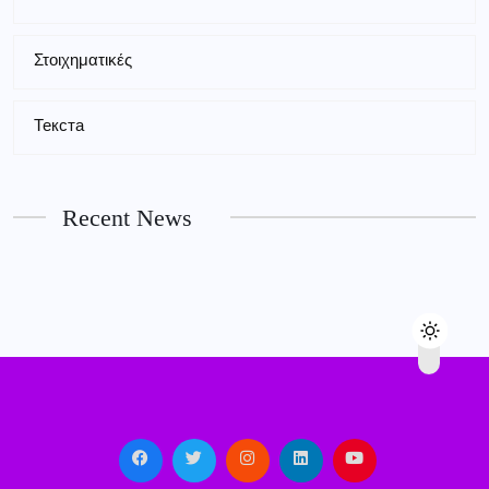
Στοιχηματικές
Текста
Recent News