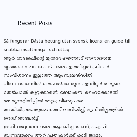
Recent Posts
Så fungerar Bästa betting utan svensk licens: en guide till
snabba insättningar och uttag
ആര്‍ രാജേഷിന്റെ മൃതദേഹത്തോട് അനാദരവ്;
മൃതദേഹം ചാവക്കാട് വരെ എത്തിച്ചത് ഫ്രീസര്‍
സംവിധാനം ഇല്ലാത്ത ആംബുലന്‍സില്‍
പീഡനക്കേസില്‍ തെഹല്‍ക്ക മുന്‍ എഡിറ്റര്‍ തരുണ്‍
തേജ്പാല്‍ കുറ്റക്കാരന്‍; ബോംബെ ഹൈക്കോടതി
മഴ മുന്നറിയിപ്പില്‍ മാറ്റം; വീണ്ടും മഴ
അതിതീവ്രമാകുമെന്നാണ് അറിയിപ്പ്; മൂന്ന് ജില്ലകളില്‍
റെഡ് അലേര്‍ട്ട്
ഇഡി ഉദ്യോഗസ്ഥരെ ആക്രമിച്ച കേസ്; ഐ.പി
ബിനുവടക്കം ആറ് പ്രതികള്‍ക്ക് കൂടി ജാമ്യം