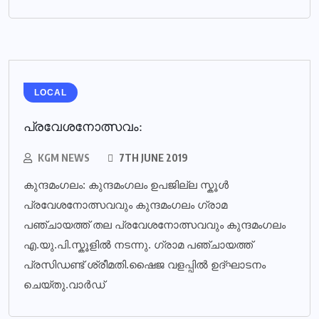
LOCAL
പ്രവേശനോത്സവം:
KGM NEWS
7TH JUNE 2019
കുന്ദമംഗലം: കുന്ദമംഗലം ഉപജില്ല സ്കൂൾ
പ്രവേശനോത്സവവും കുന്ദമംഗലം ഗ്രാമ
പഞ്ചായത്ത് തല പ്രവേശനോത്സവവും കുന്ദമംഗലം
എ.യു.പി.സ്കൂളിൽ നടന്നു. ഗ്രാമ പഞ്ചായത്ത്
പ്രസിഡണ്ട് ശ്രീമതി.ഷൈജ വളപ്പിൽ ഉദ്ഘാടനം
ചെയ്തു.വാർഡ്