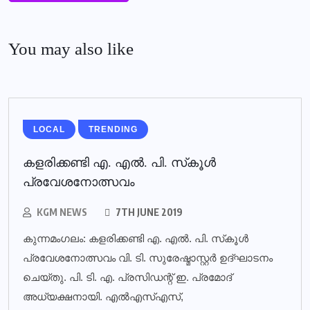
You may also like
LOCAL
TRENDING
കളരിക്കണ്ടി എ. എല്‍. പി. സ്‌കൂള്‍
പ്രവേശനോത്സവം
KGM NEWS
7TH JUNE 2019
കുന്നമംഗലം: കളരിക്കണ്ടി എ. എല്‍. പി. സ്‌കൂള്‍
പ്രവേശനോത്സവം വി. ടി. സുരേഷ്മാസ്റ്റര്‍ ഉദ്ഘാടനം
ചെയ്തു. പി. ടി. എ. പ്രസിഡന്റ് ഇ. പ്രമോദ്
അധ്യക്ഷനായി. എല്‍എസ്എസ്,