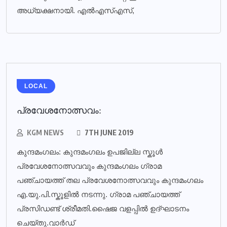
അധ്യക്ഷനായി. എല്‍എസ്എസ്,
LOCAL
പ്രവേശനോത്സവം:
KGM NEWS
7TH JUNE 2019
കുന്ദമംഗലം: കുന്ദമംഗലം ഉപജില്ല സ്കൂൾ
പ്രവേശനോത്സവവും കുന്ദമംഗലം ഗ്രാമ
പഞ്ചായത്ത് തല പ്രവേശനോത്സവവും കുന്ദമംഗലം
എ.യു.പി.സ്കൂളിൽ നടന്നു. ഗ്രാമ പഞ്ചായത്ത്
പ്രസിഡണ്ട് ശ്രീമതി.ഷൈജ വളപ്പിൽ ഉദ്ഘാടനം
ചെയ്തു.വാർഡ്