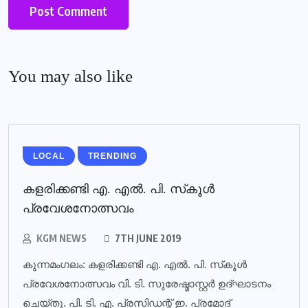
You may also like
LOCAL
TRENDING
കളരിക്കണ്ടി എ. എല്‍. പി. സ്‌കൂള്‍
പ്രവേശനോത്സവം
KGM NEWS
7TH JUNE 2019
കുന്നമംഗലം: കളരിക്കണ്ടി എ. എല്‍. പി. സ്‌കൂള്‍
പ്രവേശനോത്സവം വി. ടി. സുരേഷ്മാസ്റ്റര്‍ ഉദ്ഘാടനം
ചെയ്തു. പി. ടി. എ. പ്രസിഡന്റ് ഇ. പ്രമോദ്