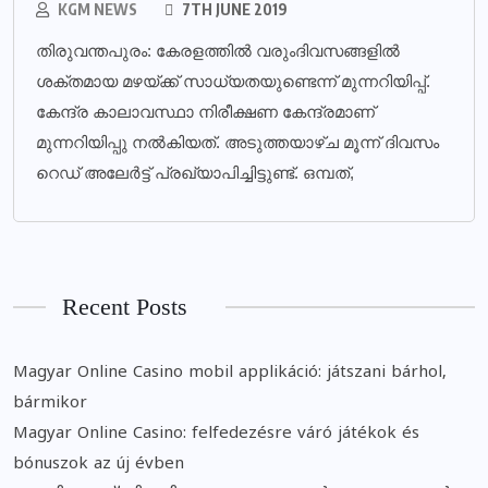
KGM NEWS
7TH JUNE 2019
തിരുവന്തപുരം: കേരളത്തില്‍ വരുംദിവസങ്ങളില്‍
ശക്തമായ മഴയ്ക്ക് സാധ്യതയുണ്ടെന്ന് മുന്നറിയിപ്പ്.
കേന്ദ്ര കാലാവസ്ഥാ നിരീക്ഷണ കേന്ദ്രമാണ്
മുന്നറിയിപ്പു നല്‍കിയത്. അടുത്തയാഴ്ച മൂന്ന് ദിവസം
റെഡ് അലേര്‍ട്ട് പ്രഖ്യാപിച്ചിട്ടുണ്ട്. ഒമ്പത്,
Recent Posts
Magyar Online Casino mobil applikáció: játszani bárhol,
bármikor
Magyar Online Casino: felfedezésre váró játékok és
bónuszok az új évben