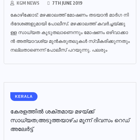
KGM NEWS
7TH JUNE 2019
കോ​ഴി​ക്കോ​ട്: മ​ഴ​ക്കാ​ല​ത്ത് മോ​ഷ​ണം ത​ട​യാ​ന്‍ മാ​ര്‍​ഗ നി​
ര്‍​ദേ​ശ​ങ്ങ​ളു​മാ​യി​ പോ​ലീ​സ്. മ​ഴ​ക്കാ​ല​ത്ത് ക​വ​ര്‍​ച്ച​യ്ക്കു​
ള്ള സാ​ധ്യ​ത കൂ​ടു​ത​ലാ​ണെ​ന്നും മോ​ഷ​ണം ഒ​ഴി​വാ​ക്കാ​
ന്‍ അ​ത്യാ​വ​ശ്യ മു​ന്‍​ക​രു​ത​ലു​ക​ള്‍ സ്വീ​ക​രി​ക്കു​ന്ന​തും
ന​ല്ല​താ​ണെ​ന്ന് പോ​ലീ​സ് പ​റ​യു​ന്നു. പ​ല​രും
KERALA
കേരളത്തില്‍ ശക്തമായ മഴയ്ക്ക്
സാധ്യത;അടുത്തയാഴ്ച മൂന്ന് ദിവസം റെഡ്
അലേര്‍ട്ട്