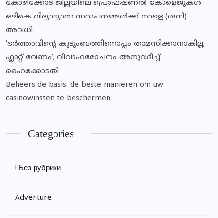
കോഴിക്കോട് ജില്ലയിലെ പ്രൊഫഷണൽ കോളെജുകൾ
ഒഴികെ വിദ്യാഭ്യാസ സ്ഥാപനങ്ങൾക്ക് നാളെ (ശനി)
അവധി
‘ഭർത്താവിന്റെ കുടുംബത്തിനൊപ്പം താമസിക്കാനാകില്ല;
ഫ്ലാറ്റ് വേണം’; വിവാഹമോചനം അനുവദിച്ച്
ഹൈക്കോടതി
Beheers de basis: de beste manieren om uw
casinowinsten te beschermen
Categories
! Без рубрики
Adventure