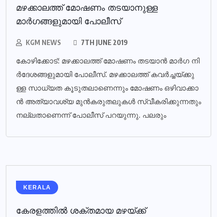
മഴക്കാലത്ത് മോഷണം തടയാനുള്ള
മാര്‍ഗങ്ങളുമായി പോലീസ്‌
KGM NEWS
7TH JUNE 2019
കോ​ഴി​ക്കോ​ട്: മ​ഴ​ക്കാ​ല​ത്ത് മോ​ഷ​ണം ത​ട​യാ​ന്‍ മാ​ര്‍​ഗ നി​
ര്‍​ദേ​ശ​ങ്ങ​ളു​മാ​യി​ പോ​ലീ​സ്. മ​ഴ​ക്കാ​ല​ത്ത് ക​വ​ര്‍​ച്ച​യ്ക്കു​
ള്ള സാ​ധ്യ​ത കൂ​ടു​ത​ലാ​ണെ​ന്നും മോ​ഷ​ണം ഒ​ഴി​വാ​ക്കാ​
ന്‍ അ​ത്യാ​വ​ശ്യ മു​ന്‍​ക​രു​ത​ലു​ക​ള്‍ സ്വീ​ക​രി​ക്കു​ന്ന​തും
ന​ല്ല​താ​ണെ​ന്ന് പോ​ലീ​സ് പ​റ​യു​ന്നു. പ​ല​രും
KERALA
കേരളത്തില്‍ ശക്തമായ മഴയ്ക്ക്