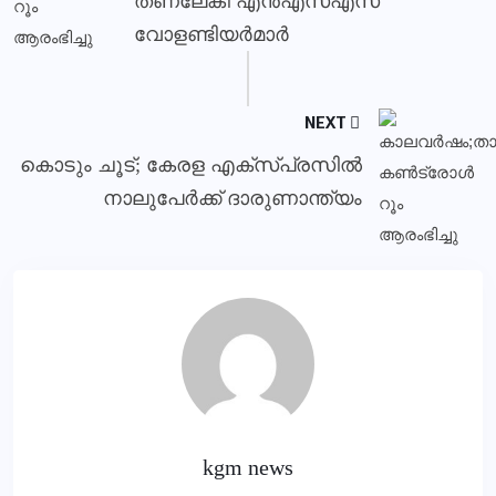
തണലേകി എന്‍എസ്എസ്
വോളണ്ടിയര്‍മാര്‍
NEXT
കൊടും ചൂട്; കേരള എക്‌സ്പ്രസില്‍
നാലുപേര്‍ക്ക് ദാരുണാന്ത്യം
kgm news