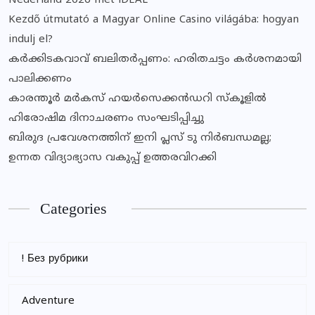
Nederland 2026 met iDEAL
Kezdő útmutató a Magyar Online Casino világába: hogyan
indulj el?
കര്‍ക്കിടകവാവ് ബലിതര്‍പ്പണം: ഹരിതചട്ടം കര്‍ശനമായി
പാലിക്കണം
കാരന്തൂര്‍ മര്‍കസ് ഹയര്‍സെക്കന്‍ഡറി സ്‌കൂളില്‍
ഹിരോഷിമ ദിനാചരണം സംഘടിപ്പിച്ചു
ബിരുദ പ്രവേശനത്തിന് ഇനി പ്ലസ് ടു നിര്‍ബന്ധമല്ല;
ഉന്നത വിദ്യാഭ്യാസ വകുപ്പ് ഉത്തരവിറക്കി
Categories
! Без рубрики
Adventure