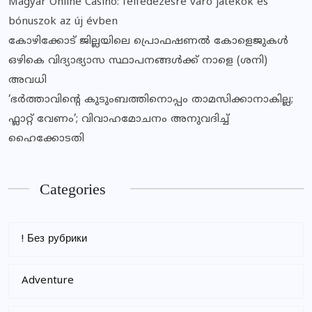
Magyar Online Casino: felfedezésre váró játékok és
bónuszok az új évben
കോഴിക്കോട് ജില്ലയിലെ പ്രൊഫഷണൽ കോളെജുകൾ
ഒഴികെ വിദ്യാഭ്യാസ സ്ഥാപനങ്ങൾക്ക് നാളെ (ശനി)
അവധി
‘ഭർത്താവിന്റെ കുടുംബത്തിനൊപ്പം താമസിക്കാനാകില്ല;
ഫ്ലാറ്റ് വേണം’; വിവാഹമോചനം അനുവദിച്ച്
ഹൈക്കോടതി
Categories
! Без рубрики
Adventure