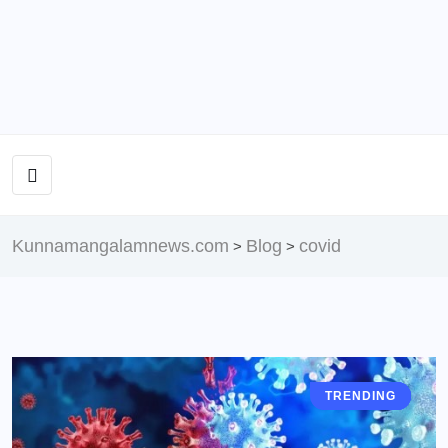
Kunnamangalamnews.com
Blog
covid
>
>
TRENDING
NATIONAL
KERALA
KERALA