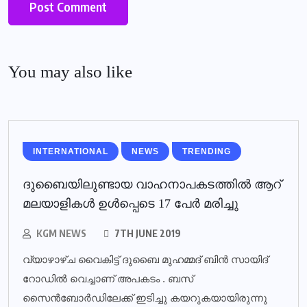
You may also like
INTERNATIONAL
NEWS
TRENDING
ദുബൈയിലുണ്ടായ വാഹനാപകടത്തില്‍ ആറ്
മലയാളികള്‍ ഉള്‍പ്പെടെ 17 പേര്‍ മരിച്ചു
KGM NEWS
7TH JUNE 2019
വ്യാഴാഴ്ച വൈകിട്ട് ദുബൈ മുഹമ്മദ് ബിൻ സായിദ്
റോഡിൽ വെച്ചാണ് അപകടം . ബസ്
സൈൻബോർഡിലേക്ക് ഇടിച്ചു കയറുകയായിരുന്നു